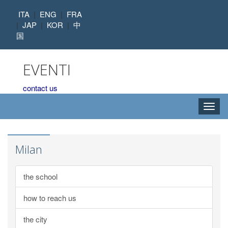
ITA
|
ENG
|
FRA
|
JAP
|
KOR
|
中
国
EVENTI
contact us
Toggl
navig
Milan
the school
how to reach us
the city