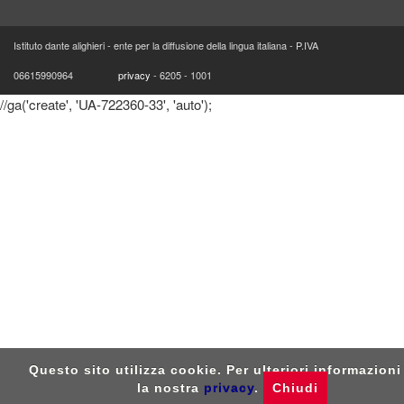
Istituto dante alighieri - ente per la diffusione della lingua italiana - P.IVA
06615990964
privacy
- 6205 - 1001
//ga('create', 'UA-722360-33', 'auto');
Questo sito utilizza cookie. Per ulteriori informazioni
la nostra
privacy
.
Chiudi